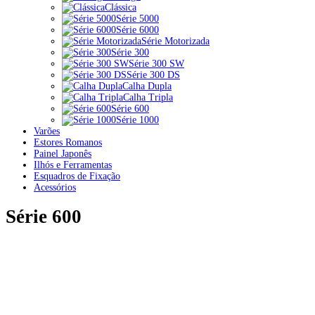
Clássica
Série 5000
Série 6000
Série Motorizada
Série 300
Série 300 SW
Série 300 DS
Calha Dupla
Calha Tripla
Série 600
Série 1000
Varões
Estores Romanos
Painel Japonês
Ilhós e Ferramentas
Esquadros de Fixação
Acessórios
Série 600