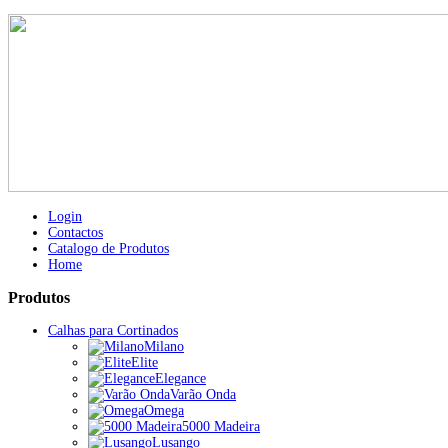
Login
Contactos
Catalogo de Produtos
Home
Produtos
Calhas para Cortinados
Milano
Elite
Elegance
Varão Onda
Omega
5000 Madeira
Lusango